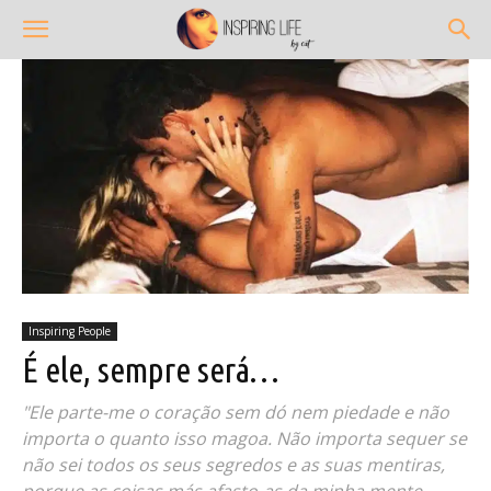
Inspiring People
É ele, sempre será…
"Ele parte-me o coração sem dó nem piedade e não
importa o quanto isso magoa. Não importa sequer se
não sei todos os seus segredos e as suas mentiras,
porque as coisas más afasto-as da minha mente.