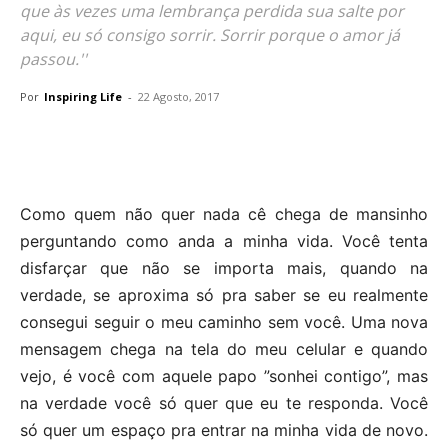
que às vezes uma lembrança perdida sua salte por
aqui, eu só consigo sorrir. Sorrir porque o amor já
passou.''
Por
Inspiring Life
-
22 Agosto, 2017
Como quem não quer nada cê chega de mansinho
perguntando como anda a minha vida. Você tenta
disfarçar que não se importa mais, quando na
verdade, se aproxima só pra saber se eu realmente
consegui seguir o meu caminho sem você. Uma nova
mensagem chega na tela do meu celular e quando
vejo, é você com aquele papo ”sonhei contigo”, mas
na verdade você só quer que eu te responda. Você
só quer um espaço pra entrar na minha vida de novo.