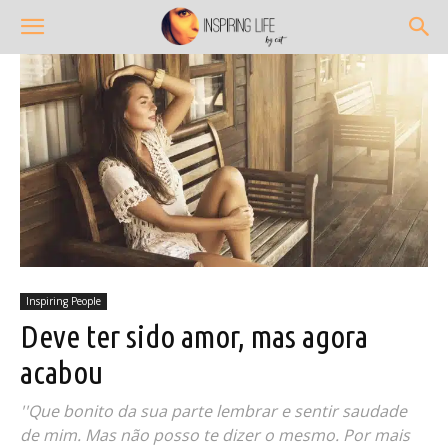
Inspiring People
Deve ter sido amor, mas agora
acabou
''Que bonito da sua parte lembrar e sentir saudade
de mim. Mas não posso te dizer o mesmo. Por mais