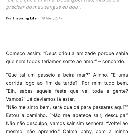
precisar do meu sangue eu dou".
Por
Inspiring Life
-
18 Abril, 2017
Começo assim: “Deus criou a amizade porque sabia
que nem todos teríamos sorte ao amor” – concordo.
“Que tal um passeio à beira mar?” Alinho. “E uma
corrida logo ao fim da tarde?” Por mim tudo bem.
“Eih, sabes aquela festa que vai toda a gente?
Vamos?” Já deviamos lá estar.
“Não me sinto bem, será que dá para passares aqui?”
Estou a caminho. “Não me apetece sair, desculpa.”
Não não desculpo, vamos sair sim senhora. “Voltei ao
mesmo, não aprendo.” Calma baby, com a minha