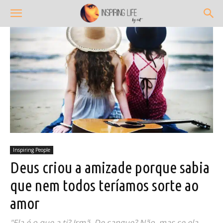
Inspiring People
Deus criou a amizade porque sabia
que nem todos teríamos sorte ao
amor
"Ela é o que a ti? Irmã. De sangue? Não, mas se ela