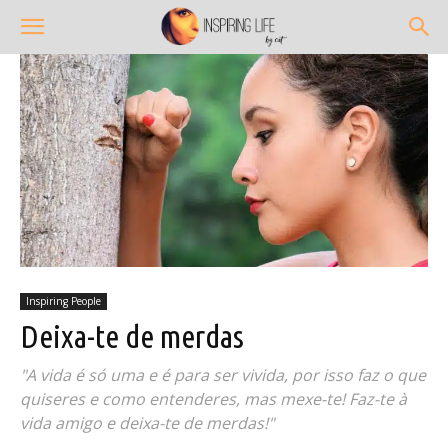
Inspiring People
Deixa-te de merdas
"A vida é só uma e é para ser vivida, por isso faz o que
quiseres e como entenderes, mas mexe-te! Faz-te à
vida amigo e deixa-te de merdas!"