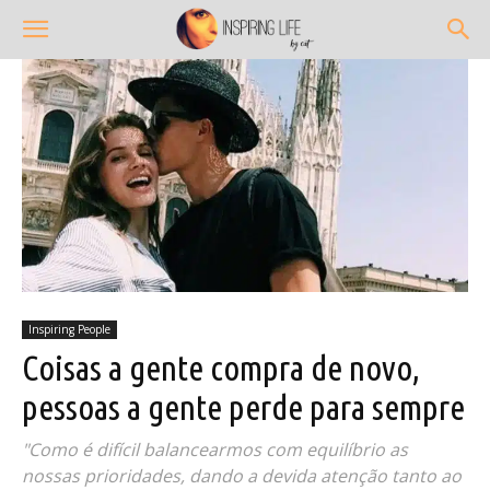
Inspiring People
Coisas a gente compra de novo,
pessoas a gente perde para sempre
"Como é difícil balancearmos com equilíbrio as
nossas prioridades, dando a devida atenção tanto ao