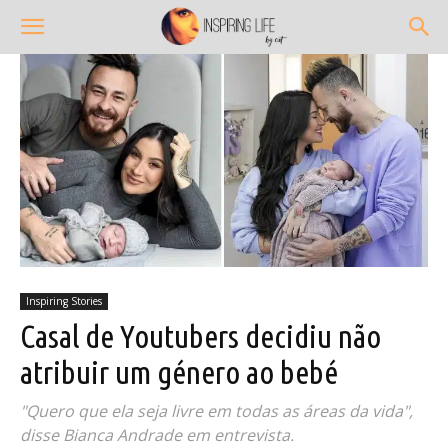
Inspiring Stories
Casal de Youtubers decidiu não
atribuir um género ao bebé
"Quero que ela seja livre em todas as áreas da vida",
disse Bianca Andrade em entrevista.