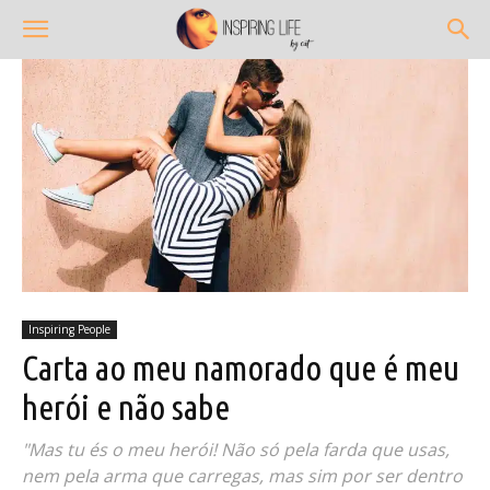
Inspiring People
Carta ao meu namorado que é meu
herói e não sabe
"Mas tu és o meu herói! Não só pela farda que usas,
nem pela arma que carregas, mas sim por ser dentro