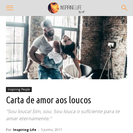
Inspiring People
Carta de amor aos loucos
"Sou louca! Sim, sou. Sou louca o suficiente para te
amar eternamente."
Por
Inspiring Life
-
5 Junho, 2017