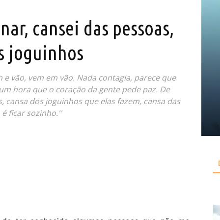
nar, cansei das pessoas,
s joguinhos
e vão, vem em vão. Nada contagia, parece que
a um hora que o coração da gente pede paz. De
, cansa dos joguinhos que elas fazem, cansa das
é ficar sozinho.''