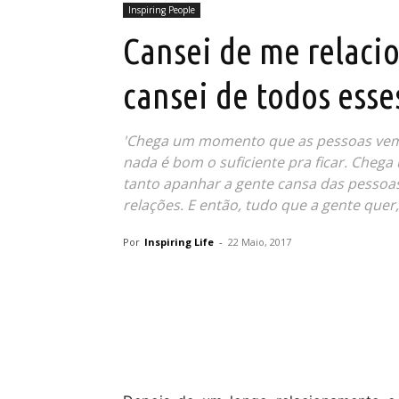
Inspiring People
Cansei de me relacio
cansei de todos esse
'Chega um momento que as pessoas vem 
nada é bom o suficiente pra ficar. Cheg
tanto apanhar a gente cansa das pessoas
relações. E então, tudo que a gente quer, 
Por
Inspiring Life
-
22 Maio, 2017
Partilhar