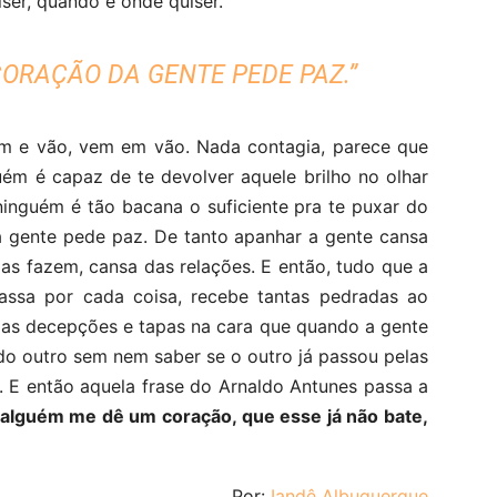
ser, quando e onde quiser.
ORAÇÃO DA GENTE PEDE PAZ.”
 e vão, vem em vão. Nada contagia, parece que
uém é capaz de te devolver aquele brilho no olhar
inguém é tão bacana o suficiente pra te puxar do
 gente pede paz. De tanto apanhar a gente cansa
as fazem, cansa das relações. E então, tudo que a
passa por cada coisa, recebe tantas pedradas ao
mas decepções e tapas na cara que quando a gente
do outro sem nem saber se o outro já passou pelas
 E então aquela frase do Arnaldo Antunes passa a
 alguém me dê um coração, que esse já não bate,
Por:
Iandê Albuquerque