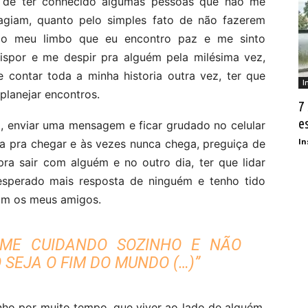
 de ter conhecido algumas pessoas que não me
giam, quanto pelo simples fato de não fazerem
 do meu limbo que eu encontro paz e me sinto
ispor e me despir pra alguém pela milésima vez,
 contar toda a minha historia outra vez, ter que
I
planejar encontros.
7
e
 enviar uma mensagem e ficar grudado no celular
In
 pra chegar e às vezes nunca chega, preguiça de
ra sair com alguém e no outro dia, ter que lidar
sperado mais resposta de ninguém e tenho tido
am os meus amigos.
 ME CUIDANDO SOZINHO E NÃO
 SEJA O FIM DO MUNDO (…)”
ho por muito tempo, que viver ao lado de alguém,