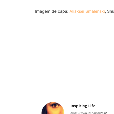
Imagem de capa:
Aliaksei Smalenski
, Sh
Partilhar
Inspiring Life
https://www.inspiringlife.pt