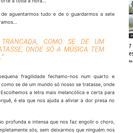
forte a toda a hora…
, de aguentarmos tudo e de o guardarmos a sete
oramos…
I
 TRANCADA, COMO SE DE UM
7
TASSE, ONDE SÓ A MÚSICA TEM
e
”
In
pequena fragilidade fechamo-nos num quarto e
 como se de um mundo só nosso se tratasse, onde
 Escolhemos a letra mais melancólica e certa para
uê, é ela que nos ajuda a aliviar a dor presa no
o profunda e intensa que nos faz engolir o choro,
mpletamente sós, sem deixarmos que ninguém nos