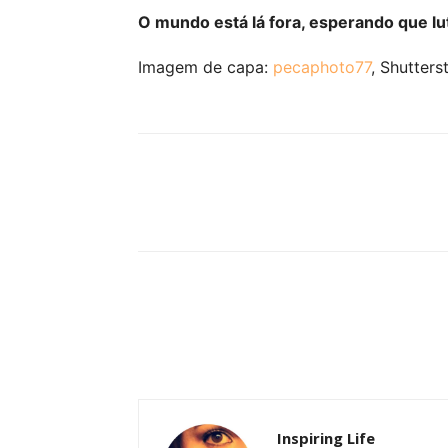
O mundo está lá fora, esperando que l
Imagem de capa:
pecaphoto77
, Shutters
Partilhar
Inspiring Life