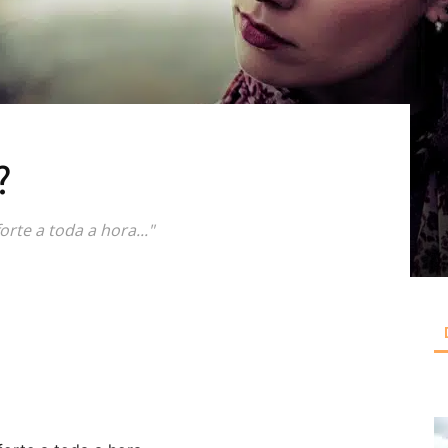
?
rte a toda a hora..."