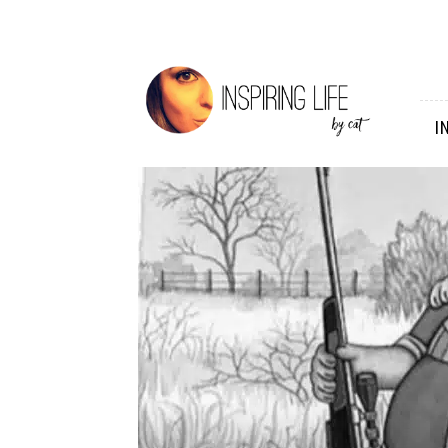
Inspiring
Life
I