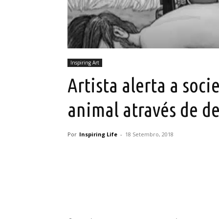
Inspiring Art
Artista alerta a soci
animal através de d
Por
Inspiring Life
-
18 Setembro, 2018
Partilhar