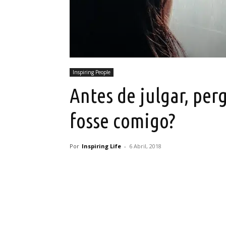
Inspiring People
Antes de julgar, per
fosse comigo?
Por
Inspiring Life
-
6 Abril, 2018
Partilhar