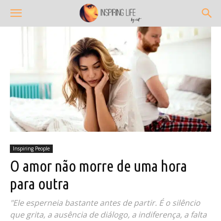
Inspiring People
O amor não morre de uma hora
para outra
"Ele esperneia bastante antes de partir. É o silêncio
que grita, a ausência de diálogo, a indiferença, a falta