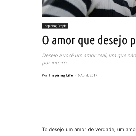
Inspiring People
O amor que desejo p
Desejo a você um amor real, um que não
por inteiro.
Por
Inspiring Life
-
6 Abril, 2017
Partilhar
Te desejo um amor de verdade, um amor 