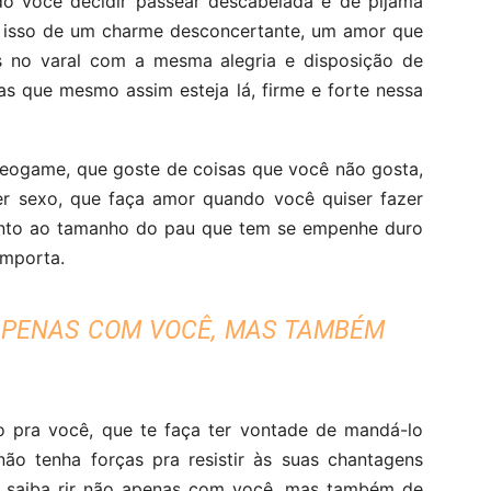
do você decidir passear descabelada e de pijama
e isso de um charme desconcertante, um amor que
as no varal com a mesma alegria e disposição de
as que mesmo assim esteja lá, firme e forte nessa
deogame, que goste de coisas que você não gosta,
er sexo, que faça amor quando você quiser fazer
nto ao tamanho do pau que tem se empenhe duro
importa.
O APENAS COM VOCÊ, MAS TAMBÉM
o pra você, que te faça ter vontade de mandá-lo
o tenha forças pra resistir às suas chantagens
ue saiba rir não apenas com você, mas também de