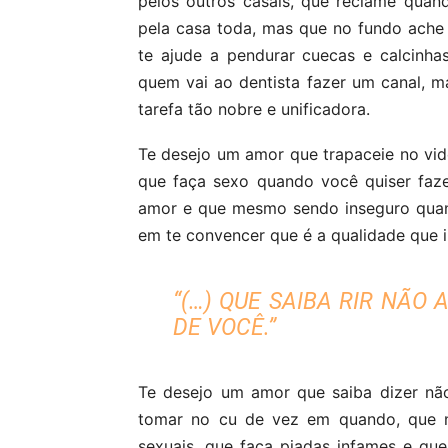
pelos outros casais, que reclame quan
pela casa toda, mas que no fundo ach
te ajude a pendurar cuecas e calcinh
quem vai ao dentista fazer um canal, m
tarefa tão nobre e unificadora.
Te desejo um amor que trapaceie no vi
que faça sexo quando você quiser faz
amor e que mesmo sendo inseguro qua
em te convencer que é a qualidade que 
“(…) QUE SAIBA RIR NÃ
DE VOCÊ.”
Te desejo um amor que saiba dizer nã
tomar no cu de vez em quando, que nã
sexuais, que faça piadas infames e q