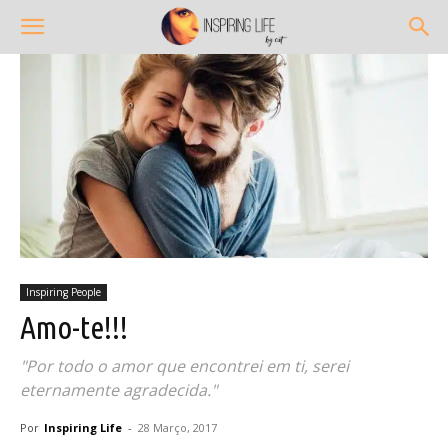
Inspiring People
Amo-te!!!
"Por todo o amor que encontrei em ti, serei
eternamente agradecida."
Por
Inspiring Life
-
28 Março, 2017