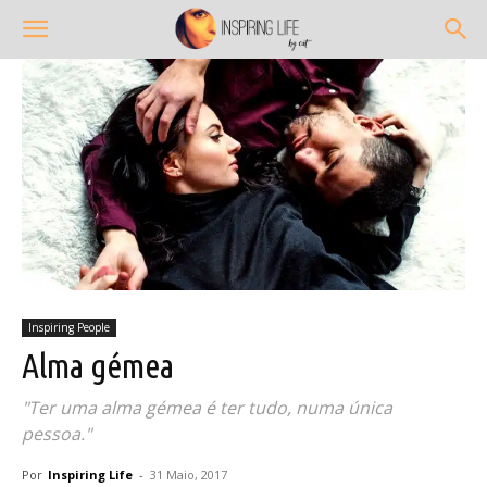
Inspiring People
Alma gémea
"Ter uma alma gémea é ter tudo, numa única
pessoa."
Por
Inspiring Life
-
31 Maio, 2017