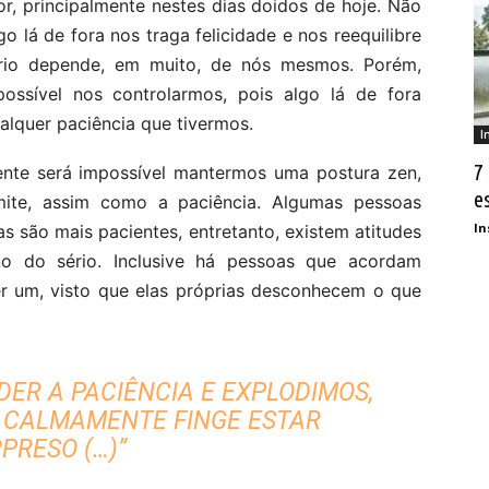
or, principalmente nestes dias doidos de hoje. Não
 lá de fora nos traga felicidade e nos reequilibre
íbrio depende, em muito, de nós mesmos. Porém,
ossível nos controlarmos, pois algo lá de fora
alquer paciência que tivermos.
I
7
te será impossível mantermos uma postura zen,
e
ite, assim como a paciência. Algumas pessoas
In
 são mais pacientes, entretanto, existem atitudes
no do sério. Inclusive há pessoas que acordam
uer um, visto que elas próprias desconhecem o que
DER A PACIÊNCIA E EXPLODIMOS,
 CALMAMENTE FINGE ESTAR
PRESO (…)”