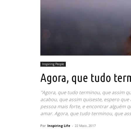
Inspiring People
Agora, que tudo te
"Agora, que tudo terminou, que assim qui
acabou, que assim quiseste, espero que n
pessoa mais forte, e encontrar alguém 
amar. Agora, que tudo terminou, que ass
Por
Inspiring Life
-
22 Maio, 2017