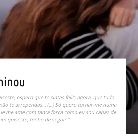
rminou
seste, espero que te sintas feliz; agora, que tudo
ão te arrependas... (...) Só quero tornar-me numa
que me ame com tanta força como eu sou capaz de
im quiseste, tenho de seguir."