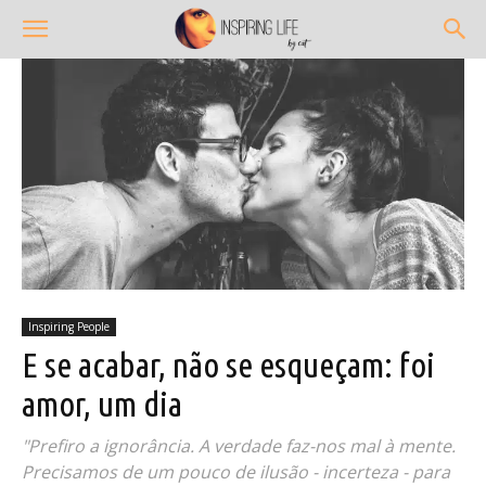
Inspiring People
E se acabar, não se esqueçam: foi
amor, um dia
"Prefiro a ignorância. A verdade faz-nos mal à mente.
Precisamos de um pouco de ilusão - incerteza - para