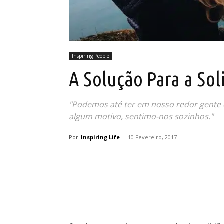
Inspiring People
A Solução Para a Sol
"Podemos até ter em nosso redor gente 
algum motivo, sentimo-nos sozinhos."
Por
Inspiring Life
-
10 Fevereiro, 2017
Partilhar