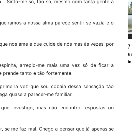
ão… Sinto-me só, tão só, mesmo com tanta gente à
ueiramos a nossa alma parece sentir-se vazia e o
I
que nos ame e que cuide de nós mas às vezes, por
7
e
In
espinha, arrepio-me mais uma vez só de ficar a
 prende tanto e tão fortemente.
 primeira vez que sou cobaia dessa sensação tão
ega quase a parecer-me familiar.
ue investigo, mas não encontro respostas ou
er, se me faz mal. Chego a pensar que já apenas se