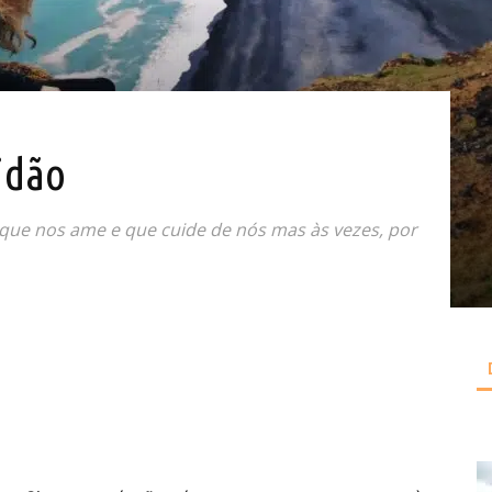
idão
que nos ame e que cuide de nós mas às vezes, por