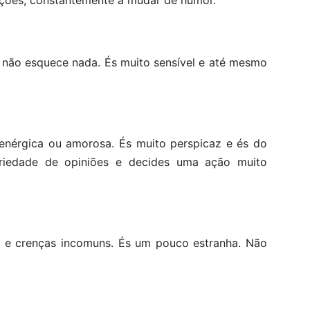
ições, constantemente a mudar de humor.
 não esquece nada. És muito sensível e até mesmo
enérgica ou amorosa. És muito perspicaz e és do
riedade de opiniões e decides uma ação muito
s e crenças incomuns. És um pouco estranha. Não