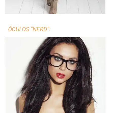
ÓCULOS “NERD”: