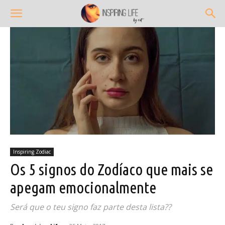
Inspiring Zodiac
Os 5 signos do Zodíaco que mais se
apegam emocionalmente
Será que o teu signo faz parte desta lista??