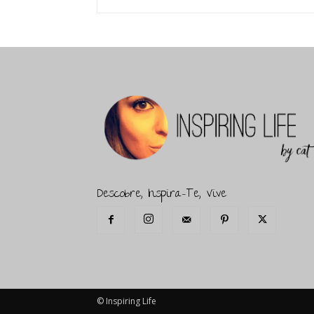
Descobre, Inspira-Te, Vive
© Inspiring Life