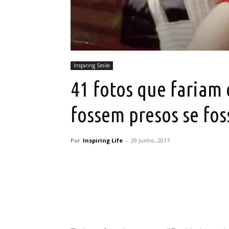
Inspiring Smile
41 fotos que fariam 
fossem presos se fos
Por
Inspiring Life
-
29 Junho, 2017
Partilhar