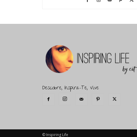
Descobre, Inspira-Te, Vive
© Inspiring Life