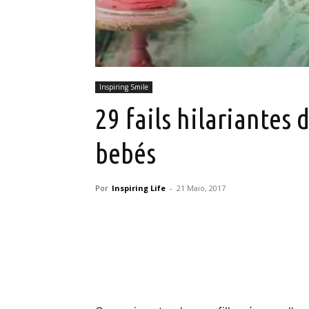
Inspiring Smile
29 fails hilariantes 
bebés
Por
Inspiring Life
-
21 Maio, 2017
Partilhar