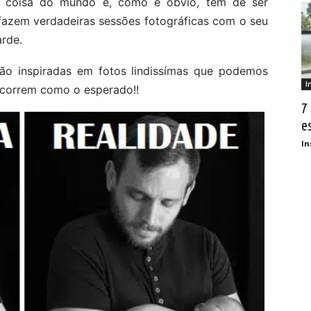
r coisa do mundo e, como é óbvio, tem de ser
 fazem verdadeiras sessões fotográficas com o seu
arde.
são inspiradas em fotos lindissímas que podemos
I
 correm como o esperado!!
7
e
In