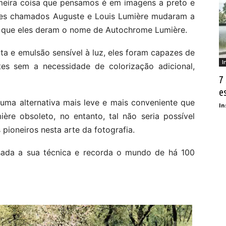
meira coisa que pensamos é em imagens a preto e
eses chamados Auguste e Louis Lumière mudaram a
 que eles deram o nome de Autochrome Lumière.
a e emulsão sensível à luz, eles foram capazes de
I
tes sem a necessidade de colorização adicional,
7
e
uma alternativa mais leve e mais conveniente que
In
re obsoleto, no entanto, tal não seria possível
pioneiros nesta arte da fotografia.
usada a sua técnica e recorda o mundo de há 100