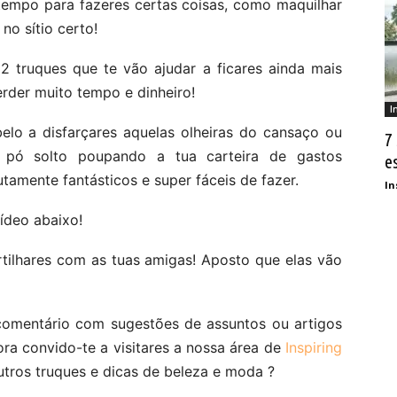
empo para fazeres certas coisas, como maquilhar
no sítio certo!
2 truques que te vão ajudar a ficares ainda mais
erder muito tempo e dinheiro!
I
elo a disfarçares aquelas olheiras do cansaço ou
7
 pó solto poupando a tua carteira de gastos
e
tamente fantásticos e super fáceis de fazer.
In
ídeo abaixo!
rtilhares com as tuas amigas! Aposto que elas vão
comentário com sugestões de assuntos ou artigos
ora convido-te a visitares a nossa área de
Inspiring
tros truques e dicas de beleza e moda ?