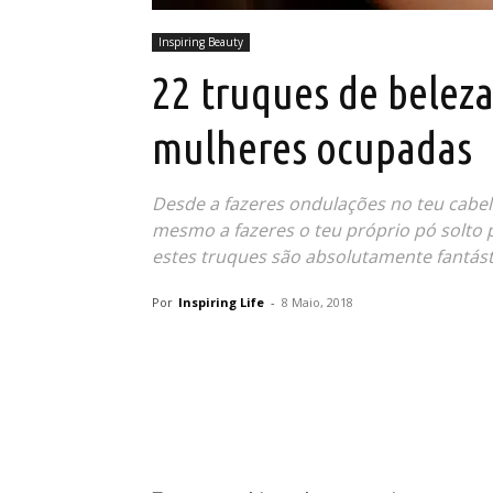
Inspiring Beauty
22 truques de beleza
mulheres ocupadas
Desde a fazeres ondulações no teu cabel
mesmo a fazeres o teu próprio pó solto 
estes truques são absolutamente fantásti
Por
Inspiring Life
-
8 Maio, 2018
Partilhar