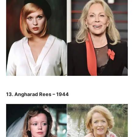
13. Angharad Rees – 1944