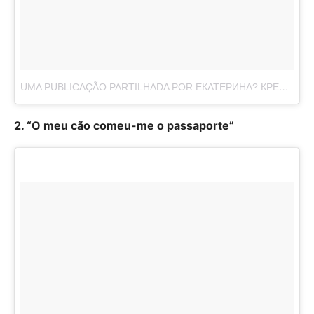
UMA PUBLICAÇÃO PARTILHADA POR ЕКАТЕРИНА? КРЕМЛЯКОВА (@KATEKREM_)
2. “O meu cão comeu-me o passaporte”