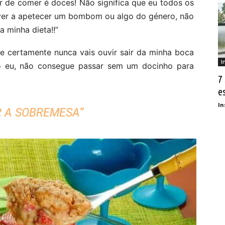
r de comer é doces! Não significa que eu todos os
iver a apetecer um bombom ou algo do género, não
a minha dieta!!”
e certamente nunca vais ouvir sair da minha boca
I
o eu, não consegue passar sem um docinho para
7
e
In
R A SOBREMESA”