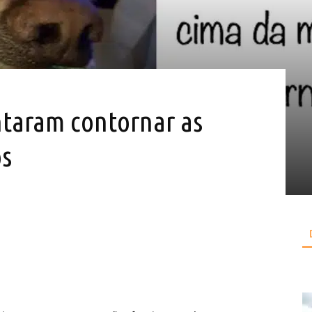
ntaram contornar as
os