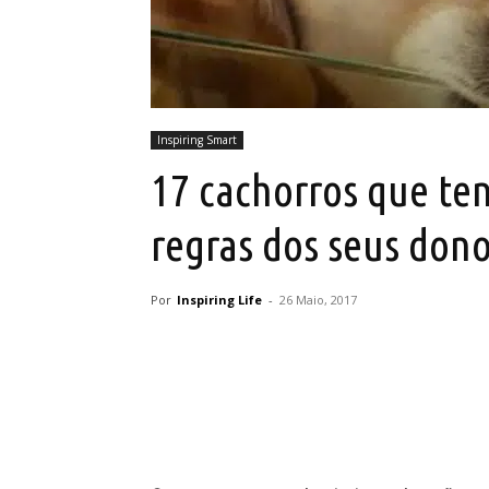
Inspiring Smart
17 cachorros que te
regras dos seus don
Por
Inspiring Life
-
26 Maio, 2017
Partilhar