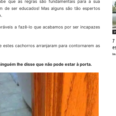
be que as regras são fundamentais para a sua
m de ser educados! Mas alguns são tão espertos
o.
oráveis a fazê-lo que acabamos por ser incapazes
I
7
que estes cachorros arranjaram para contornarem as
e
In
ninguém lhe disse que não pode estar à porta.