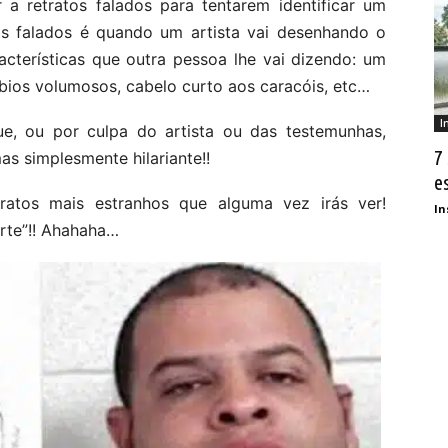
 a retratos falados para tentarem identificar um
os falados é quando um artista vai desenhando o
cterísticas que outra pessoa lhe vai dizendo: um
ábios volumosos, cabelo curto aos caracóis, etc…
I
ue, ou por culpa do artista ou das testemunhas,
7
as simplesmente hilariante!!
e
ratos mais estranhos que alguma vez irás ver!
In
rte”!! Ahahaha…