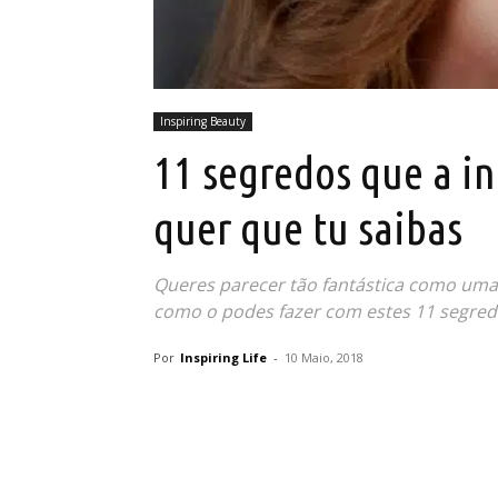
Inspiring Beauty
11 segredos que a in
quer que tu saibas
Queres parecer tão fantástica como uma 
como o podes fazer com estes 11 segredo
Por
Inspiring Life
-
10 Maio, 2018
Partilhar