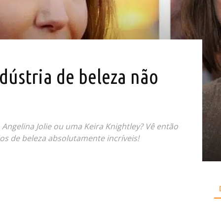
dústria de beleza não
Angelina Jolie ou uma Keira Knightley? Vê então
s de beleza absolutamente incríveis!